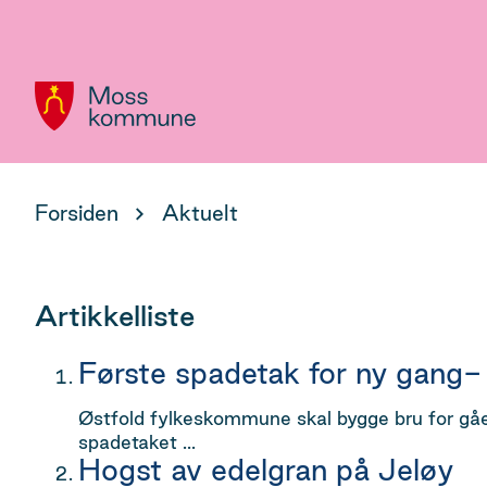
Hovedportal
Du
Forsiden
Aktuelt
er
her:
Artikkelliste
Første spadetak for ny gang-
Østfold fylkeskommune skal bygge bru for gåe
spadetaket ...
Hogst av edelgran på Jeløy