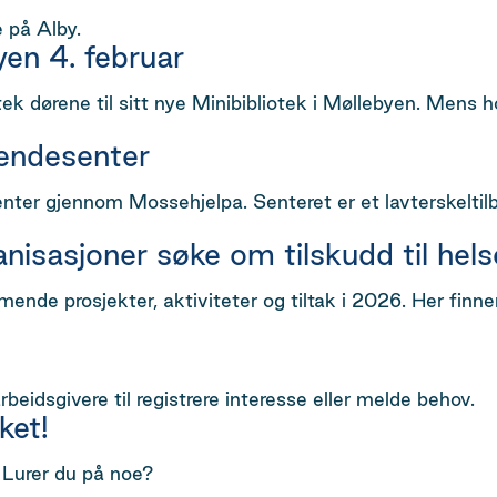
 på Alby.
yen 4. februar
ek dørene til sitt nye Minibibliotek i Møllebyen. Mens 
rendesenter
er gjennom Mossehjelpa. Senteret er et lavterskeltilb
rganisasjoner søke om tilskudd til he
ende prosjekter, aktiviteter og tiltak i 2026. Her fin
rbeidsgivere til registrere interesse eller melde behov.
ket!
 Lurer du på noe?