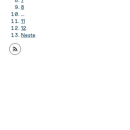
7
8
...
11
12
Neste
Abonner på RSS