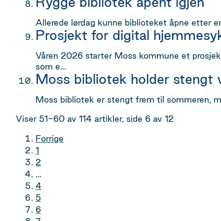
Rygge bibliotek åpent igjen
Allerede lørdag kunne biblioteket åpne etter e
Prosjekt for digital hjemmes
Våren 2026 starter Moss kommune et prosjekt 
som e...
Moss bibliotek holder stengt
Moss bibliotek er stengt frem til sommeren, m
Viser
51-60
av
114
artikler,
side
6
av
12
Forrige
1
2
...
4
5
6