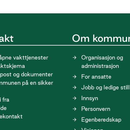
akt
Om kommu
pne vakttjenester
Organisasjon og
aktskjema
administrasjon
post og dokumenter
For ansatte
ommunen på en sikker
Jobb og ledige stil
Innsyn
 fra
ide
Personvern
ekontakt
Egenberedskap