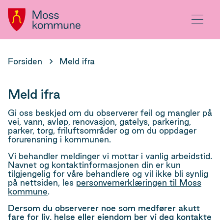
Hovedportal
Meny
Du
Forsiden
Meld ifra
er
her:
Meld ifra
Gi oss beskjed om du observerer feil og mangler på
vei, vann, avløp, renovasjon, gatelys, parkering,
parker, torg, friluftsområder og om du oppdager
forurensning i kommunen.
Vi behandler meldinger vi mottar i vanlig arbeidstid.
Navnet og kontaktinformasjonen din er kun
tilgjengelig for våre behandlere og vil ikke bli synlig
på nettsiden, les
personvernerklæringen til Moss
kommune
.
Dersom du observerer noe som medfører akutt
fare for liv, helse eller eiendom ber vi deg kontakte