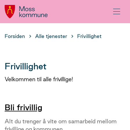
Hovedportal
Meny
Du
Forsiden
Alle tjenester
Frivillighet
er
her:
Frivillighet
Velkommen til alle frivillige!
Bli frivillig
Alt du trenger å vite om samarbeid mellom
frivillige og kommunen.