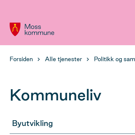
Hovedportal
Du
Forsiden
Alle tjenester
Politikk og sa
er
her:
Kommuneliv
Byutvikling