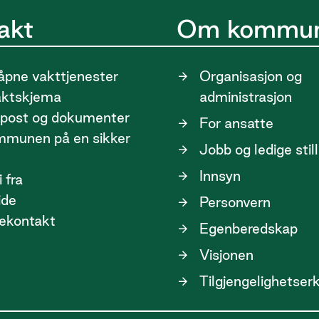
akt
Om kommu
pne vakttjenester
Organisasjon og
aktskjema
administrasjon
post og dokumenter
For ansatte
ommunen på en sikker
Jobb og ledige stil
Innsyn
 fra
ide
Personvern
ekontakt
Egenberedskap
Visjonen
Tilgjengelighetser