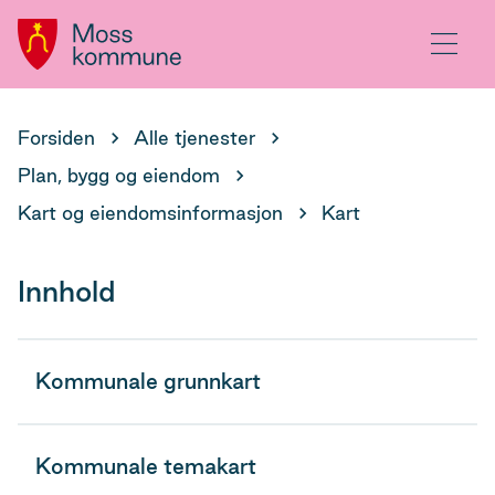
Hovedportal
Meny
Du
Forsiden
Alle tjenester
er
Plan, bygg og eiendom
her:
Kart og eiendomsinformasjon
Kart
Innhold
Kommunale grunnkart
Kommunale temakart