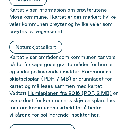
Kartet viser informasjon om brøyterutene i
Moss kommune. I kartet er det markert hvilke
veier kommunen brøyter og hvilke veier som
brøytes av vegvesenet..
Naturskjøtselkart
Kartet viser områder som kommunen tar vare
på for å skape gode grøntområder for humler
og andre pollinerende insekter.
Kommunens
skjøtselsplan
(PDF, 7 MB)
er grunnlaget for
kartet og må leses sammen med kartet.
Vedtatt
Humleplanen fra 2016
(PDF, 2 MB)
er
overordnet for kommunens skjøtselsplan.
Les
mer om kommunens arbeid for å bedre
vilkårene for pollinerende insekter her.