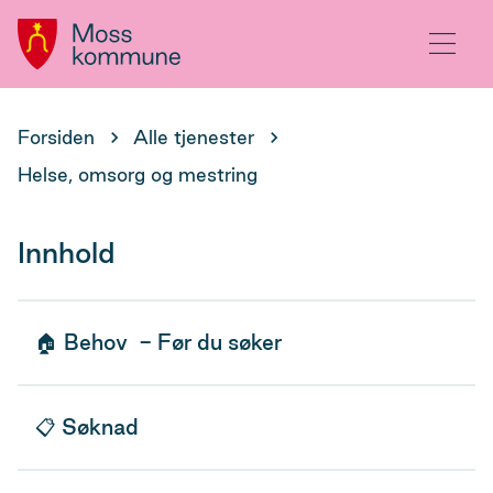
Hovedportal
Meny
Du
Forsiden
Alle tjenester
er
Helse, omsorg og mestring
her:
Innhold
🏠 Behov - Før du søker
📋 Søknad