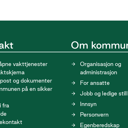
akt
Om kommu
pne vakttjenester
Organisasjon og
aktskjema
administrasjon
post og dokumenter
For ansatte
ommunen på en sikker
Jobb og ledige stil
Innsyn
 fra
ide
Personvern
ekontakt
Egenberedskap