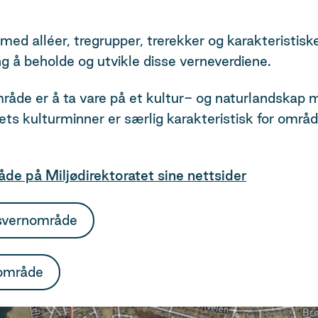
med alléer, tregrupper, trerekker og karakteristis
ing å beholde og utvikle disse verneverdiene.
de er å ta vare på et kultur- og naturlandskap m
s kulturminner er særlig karakteristisk for områd
e på Miljødirektoratet sine nettsider
psvernområde
nområde