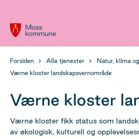
Hovedportal
Du
Forsiden
Alle tjenester
Natur, klima og
er
Værne kloster landskapsvernområde
her:
Værne kloster l
Værne kloster fikk status som lands
av økologisk, kulturell og opplevelses