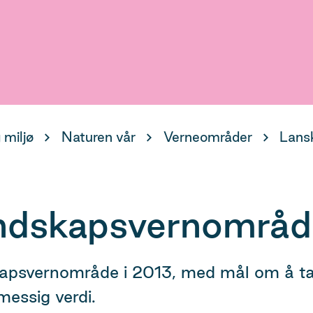
 miljø
Naturen vår
Verneområder
Lans
andskapsvernområd
kapsvernområde i 2013, med mål om å ta
messig verdi.