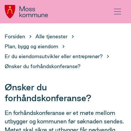
Hovedportal
Meny
Du
Forsiden
Alle tjenester
er
Plan, bygg og eiendom
her:
Er du eiendomsutvikler eller entreprenør?
Ønsker du forhåndskonferanse?
Ønsker du
forhåndskonferanse?
En forhåndskonferanse er et møte mellom
utbygger og kommunen før søknaden sendes.
Møtet skal sikre at utbygger får nødvendig