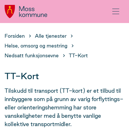
Hovedportal
Meny
Du
Forsiden
Alle tjenester
er
Helse, omsorg og mestring
her:
Nedsatt funksjonsevne
TT-Kort
TT-Kort
Tilskudd til transport (TT-kort) er et tilbud til
innbyggere som på grunn av varig forflyttings-
eller orienteringshemming har store
vanskeligheter med å benytte vanlige
kollektive transportmidler.