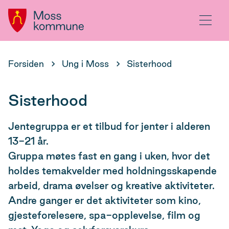
Hovedportal
Meny
Du
Forsiden
Ung i Moss
Sisterhood
er
her:
Sisterhood
Jentegruppa er et tilbud for jenter i alderen
13-21 år.
Gruppa møtes fast en gang i uken, hvor det
holdes temakvelder med holdningsskapende
arbeid, drama øvelser og kreative aktiviteter.
Andre ganger er det aktiviteter som kino,
gjesteforelesere, spa-opplevelse, film og