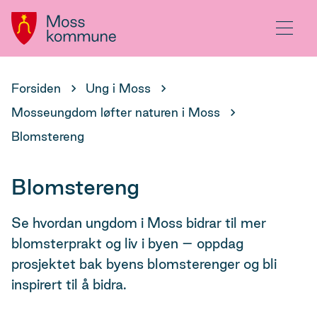
Hovedportal
Meny
Du
Forsiden
Ung i Moss
er
Mosseungdom løfter naturen i Moss
her:
Blomstereng
Blomstereng
Se hvordan ungdom i Moss bidrar til mer
blomsterprakt og liv i byen – oppdag
prosjektet bak byens blomsterenger og bli
inspirert til å bidra.