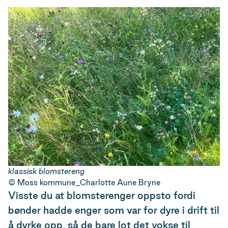
klassisk blomstereng
Moss kommune_Charlotte Aune Bryne
Visste du at blomsterenger oppsto fordi
bønder hadde enger som var for dyre i drift til
å dyrke opp, så de bare lot det vokse til