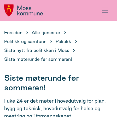
Hovedportal
Meny
Du
Forsiden
Alle tjenester
er
Politikk og samfunn
Politikk
her:
Siste nytt fra politikken i Moss
Siste møterunde før sommeren!
Siste møterunde før
sommeren!
I uke 24 er det møter i hovedutvalg for plan,
bygg og teknisk, hovedutvalg for helse og
mestring og i formannskapet.