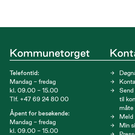
Kommunetorget
Kont
Telefontid:
Døgnå
Mandag - fredag
Kont
kl. 09.00 - 15.00
Send 
Tlf. +47 69 24 80 00
til k
måte
Åpent for besøkende:
Meld i
Mandag - fredag
Min s
kl. 09.00 - 15.00
Press