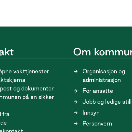
akt
Om kommu
pne vakttjenester
Organisasjon og
aktskjema
administrasjon
post og dokumenter
For ansatte
ommunen på en sikker
Jobb og ledige stil
Innsyn
 fra
ide
Personvern
ekontakt