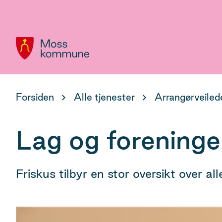
Hovedportal
Du
Forsiden
Alle tjenester
Arrangørveiled
er
her:
Lag og foreninge
Friskus tilbyr en stor oversikt over a