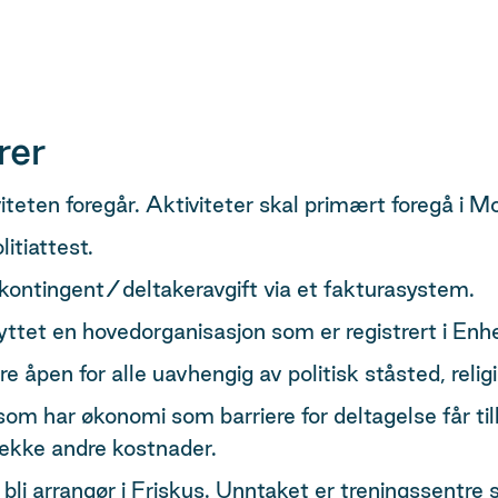
rer
viteten foregår. Aktiviteter skal primært foregå i 
itiattest.
 kontingent/deltakeravgift via et fakturasystem.
ttet en hovedorganisasjon som er registrert i Enhet
åpen for alle uavhengig av politisk ståsted, religiø
 som har økonomi som barriere for deltagelse får til
dekke andre kostnader.
 å bli arrangør i Friskus. Unntaket er treningssen