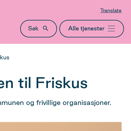
Translate
Søk
Meny
skus
 til Friskus
ommunen og frivillige organisasjoner.