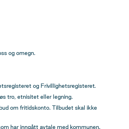
Moss og omegn.
sregisteret og Frivillighetsregisteret.
s tro, etnisitet eller legning.
bud om fritidskonto. Tilbudet skal ikke
tre som har inngått avtale med kommunen.