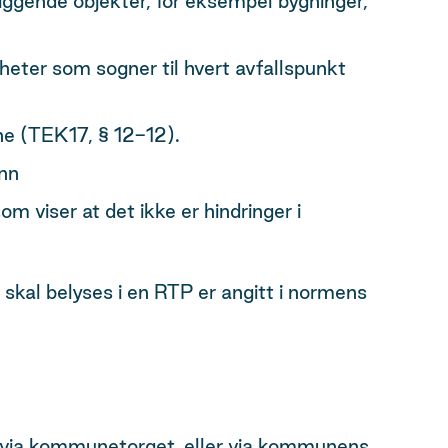
liggende objekter, for eksempel bygninger,
eter som sogner til hvert avfallspunkt
e​ (TEK17, § 12-12).
nn​
m viser at det ikke er hindringer i
skal belyses i en RTP er angitt i normens
s via kommunetorget, eller via kommunens