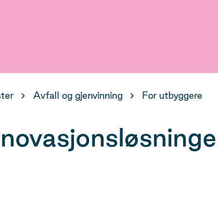
ster
Avfall og gjenvinning
For utbyggere
novasjonsløsninger