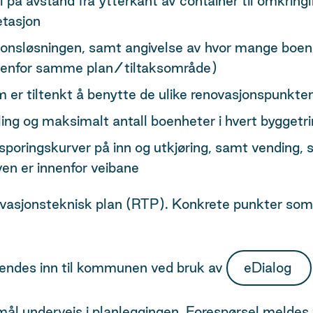
 på avstand fra ytterkant av container til omkring
etasjon
jonsløsningen, samt angivelse av hvor mange boenh
innenfor samme plan/tiltaksområde)
 er tiltenkt å benytte de ulike renovasjonspunkten
ing og maksimalt antall boenheter i hvert byggetri
sporingskurver på inn og utkjøring, samt vending, so
ven er innenfor veibane
ovasjonsteknisk plan (RTP). Konkrete punkter som 
 sendes inn til kommunen ved bruk av
eDialog
mål underveis i planleggingen. Forespørsel melde