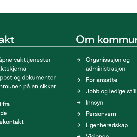
akt
Om kommu
pne vakttjenester
Organisasjon og
aktskjema
administrasjon
post og dokumenter
For ansatte
ommunen på en sikker
Jobb og ledige stil
Innsyn
 fra
ide
Personvern
ekontakt
Egenberedskap
Visjonen