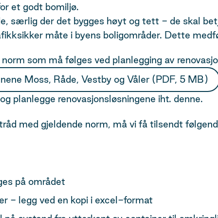
or et godt bomiljø.
e, særlig der det bygges høyt og tett - de skal 
fikksikker måte i byens boligområder. Dette medfø
k norm som må følges ved planlegging av renovasj
nene Moss, Råde, Vestby og Våler
(PDF, 5 MB)
n og planlegge renovasjonsløsningene iht. denne.
i tråd med gjeldende norm, må vi få tilsendt følge
ges på området​
​ - legg ved en kopi i excel-format