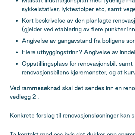
Målsatt illustrasjonsplan med tydelige mål
sykkelstativer, lyktestolper etc, samt veg
Kort beskrivelse av den planlagte renovas
(gjelder ved etablering av flere punkter 
Angivelse av gangavstand fra boligene som
Flere utbyggingstrinn? Angivelse av inndel
Oppstillingsplass for renovasjonsbil, samt 
renovasjonsbilens kjøremønster, og at kur
Ved
rammesøknad
skal det sendes inn en ren
vedlegg 2 .
Konkrete forslag til renovasjonsløsninger kan
Ta kontakt med oss hvis det dukker opp spørs