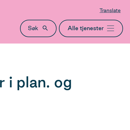
Translate
Søk
Meny
 i plan. og