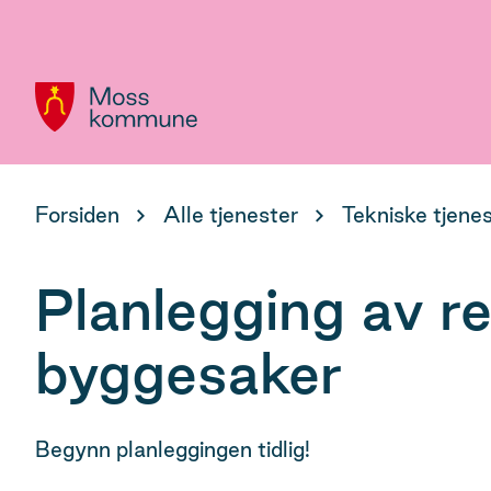
Hovedportal
Du
Forsiden
Alle tjenester
Tekniske tjene
er
her:
Planlegging av re
byggesaker
Begynn planleggingen tidlig!