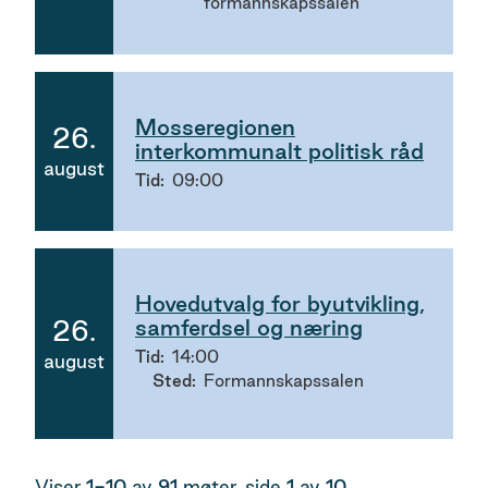
formannskapssalen
Mosseregionen
26.
interkommunalt politisk råd
2026
august
Tid
09:00
Hovedutvalg for byutvikling,
26.
samferdsel og næring
2026
Tid
14:00
august
Sted
Formannskapssalen
Viser
1-10
av
91
møter, side
1
av
10