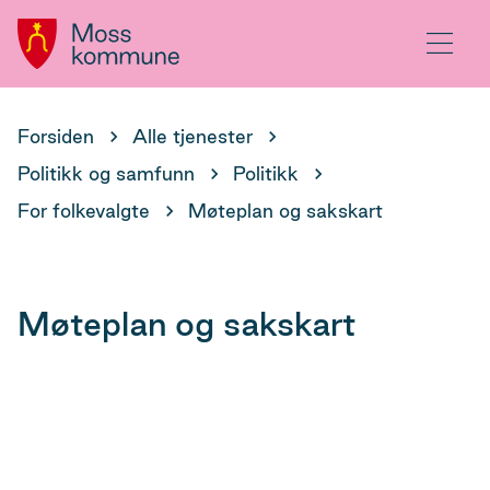
Hovedportal
Meny
Du
Forsiden
Alle tjenester
er
Politikk og samfunn
Politikk
her:
For folkevalgte
Møteplan og sakskart
Møteplan og sakskart