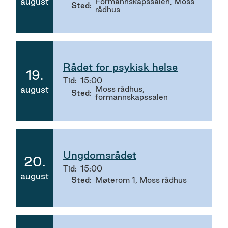
august
Formannskapssalen, Moss
Sted
rådhus
Rådet for psykisk helse
19.
Tid
15:00
2026
august
Moss rådhus,
Sted
formannskapssalen
Ungdomsrådet
20.
Tid
15:00
2026
august
Sted
Møterom 1, Moss rådhus