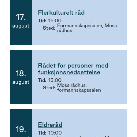
møter
Flerkulturelt råd
17.
Tid
15:00
2026
august
Formannskapssalen, Moss
Sted
rådhus
Rådet for personer med
funksjonsnedsettelse
18.
2026
Tid
13:00
august
Moss rådhus,
Sted
formannskapssalen
Eldreråd
19.
Tid
10:00
2026