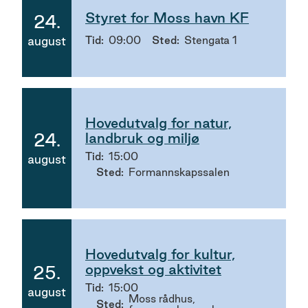
Styret for Moss havn KF
24.
2026
august
Tid
09:00
Sted
Stengata 1
Hovedutvalg for natur,
24.
landbruk og miljø
2026
Tid
15:00
august
Sted
Formannskapssalen
Hovedutvalg for kultur,
oppvekst og aktivitet
25.
2026
Tid
15:00
august
Moss rådhus,
Sted