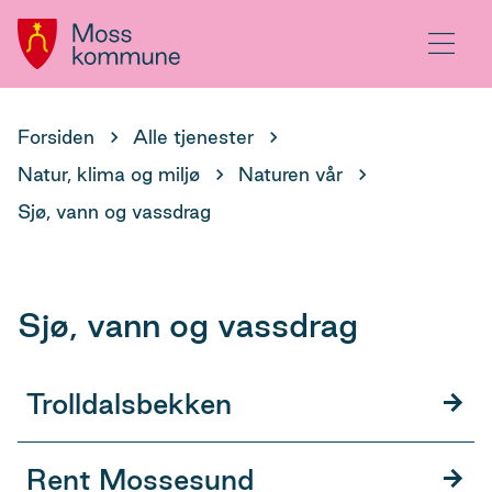
Hovedportal
Meny
Du
Forsiden
Alle tjenester
er
Natur, klima og miljø
Naturen vår
her:
Sjø, vann og vassdrag
Sjø, vann og vassdrag
Trolldalsbekken
Rent Mossesund