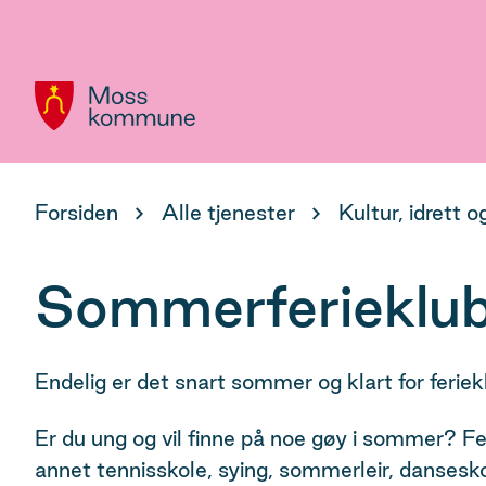
Hovedportal
Du
Forsiden
Alle tjenester
Kultur, idrett og
er
her:
Sommerferieklu
Endelig er det snart sommer og klart for feriek
Er du ung og vil finne på noe gøy i sommer? F
annet tennisskole, sying, sommerleir, dansesk