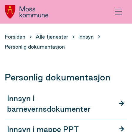
Hovedportal
Meny
Du
Forsiden
Alle tjenester
Innsyn
er
Personlig dokumentasjon
her:
Personlig dokumentasjon
Innsyn i
barnevernsdokumenter
Innsyn i mappe PPT