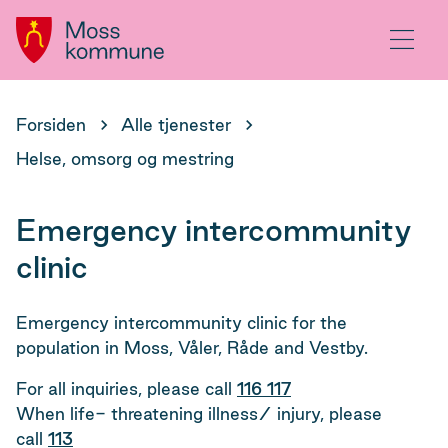
Hovedportal
Meny
Du
Forsiden
Alle tjenester
er
Helse, omsorg og mestring
her:
Emergency intercommunity
clinic
Emergency intercommunity clinic for the
population in Moss, Våler, Råde and Vestby.
For all inquiries, please call
116 117
When life- threatening illness/ injury, please
call
113