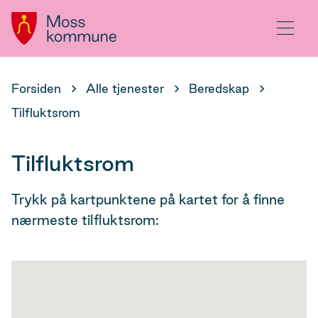
Hovedportal
Meny
Du
Forsiden
Alle tjenester
Beredskap
er
Tilfluktsrom
her:
Tilfluktsrom
Trykk på kartpunktene på kartet for å finne
nærmeste tilfluktsrom: