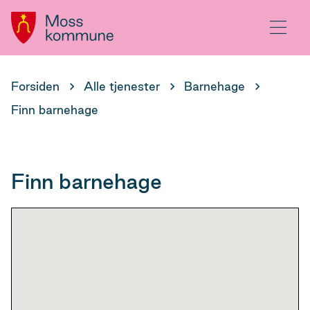
Hovedportal
Meny
Du
Forsiden
Alle tjenester
Barnehage
er
Finn barnehage
her:
Finn barnehage